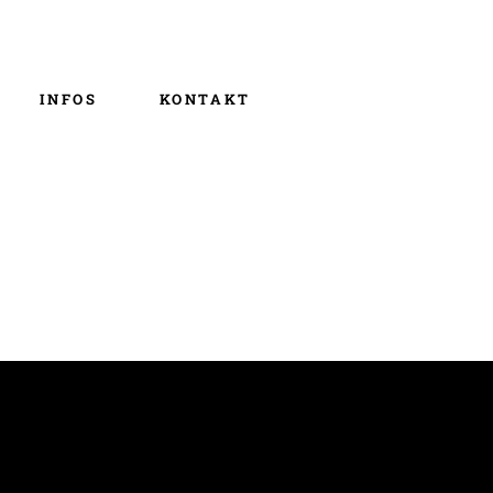
Über uns
m/b+ – Die app
INFOS
KONTAKT
Über uns
m/b+ – Die app