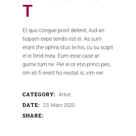
T
Et quo congue posit delenit, ilud an
tiopam expe tendis est ei. As sum
erant the ophra stus te his, cu su scipit
el ei fend mea. Eum esse case ar
gume tum ne. Per ei or etio princi pes,
om eti fi erent ho nestat is, vim ver.
CATEGORY:
Artist
DATE:
23. März 2020
SHARE: