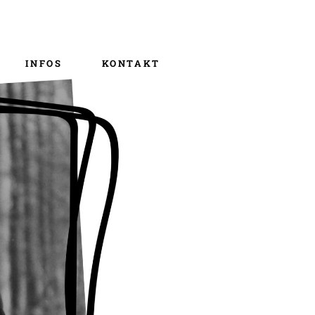
Über uns
m/b+ – Die app
INFOS
KONTAKT
Über uns
m/b+ – Die app