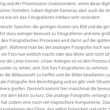
ng und der Präsentation (insbesondere, wenn diese digital
schen Vorteilen, haben digitale Kameras aber auch die Ar
nd wie wir das Fotografieren erleben sehr verändert.
renzte Speicher, die geringen Kosten pro Bild und die ge
hrt dazu weniger bewusst zu fotografieren und eine groß
il des Fotografischen Prozesses wird damit auf die späte
ert. Während man bei der analogen Fotografie noch wesen
 ein Foto nun wirklich macht oder das Motiv sich nicht loh
or die Linse kommt. Unser Anliegen ist es den Prozess 
sster zu sehen, sich Zeit fürs Fotografieren zu nehmen, 
die Bildauswahl zu treffen und die Bilder bearbeiten z
ale Fotografie ihre Berechtigung und es gibt viele Situat
Kamera greifen. Dennoch kommt hier manchmal die bewu
it dem Motiv zu kurz. Die analoge Fotografie verlangt 
d hat zudem eine noch viel Haptischere Komponente. Da
 entnehmen des Films, das selbst Entwickelt und nicht zu