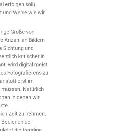
 erfolgen soll).
t und Weise wie wir
ringe Größe von
e Anzahl an Bildern
re Sichtung und
tlich kritischer in
nt, wird digital meist
des Fotografierens zu
anstatt erst im
u müssen. Natürlich
ionen in denen wir
sste
sich Zeit zu nehmen,
s Bedienen der
letzt die freudige